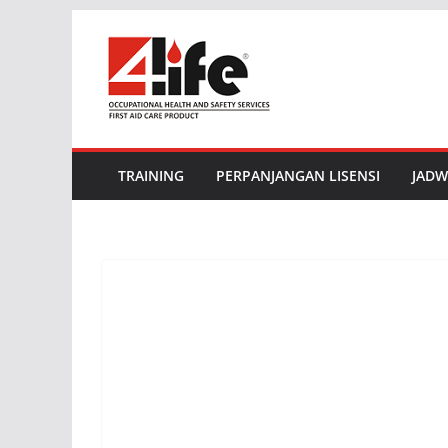
Skip
to
content
TRAINING
PERPANJANGAN LISENSI
JADW