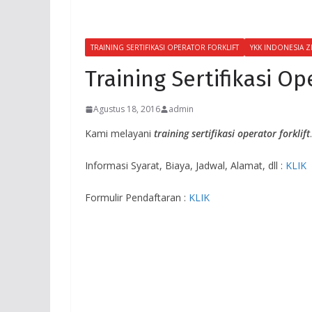
TRAINING SERTIFIKASI OPERATOR FORKLIFT
YKK INDONESIA Z
Training Sertifikasi Op
Agustus 18, 2016
admin
Kami melayani
training sertifikasi operator forklift
Informasi Syarat, Biaya, Jadwal, Alamat, dll :
KLIK
Formulir Pendaftaran :
KLIK