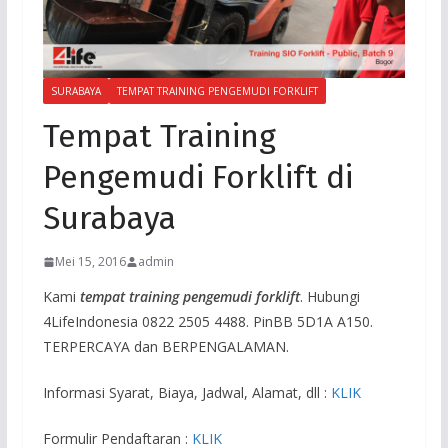
SURABAYA
TEMPAT TRAINING PENGEMUDI FORKLIFT
Tempat Training
Pengemudi Forklift di
Surabaya
Mei 15, 2016
admin
Kami
tempat training pengemudi forklift
. Hubungi
4LifeIndonesia 0822 2505 4488. PinBB 5D1A A150.
TERPERCAYA dan BERPENGALAMAN.
Informasi Syarat, Biaya, Jadwal, Alamat, dll :
KLIK
Formulir Pendaftaran :
KLIK